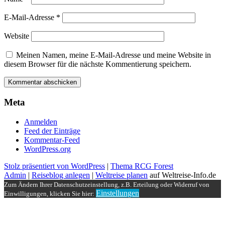
E-Mail-Adresse
*
Website
Meinen Namen, meine E-Mail-Adresse und meine Website in
diesem Browser für die nächste Kommentierung speichern.
Meta
Anmelden
Feed der Einträge
Kommentar-Feed
WordPress.org
Stolz präsentiert von WordPress
|
Thema RCG Forest
Admin
|
Reiseblog anlegen
|
Weltreise planen
auf Weltreise-Info.de
Zum Ändern Ihrer Datenschutzeinstellung, z.B. Erteilung oder Widerruf von
Einstellungen
Einwilligungen, klicken Sie hier: