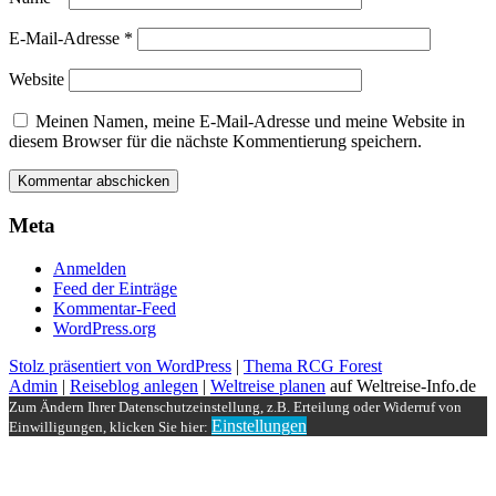
E-Mail-Adresse
*
Website
Meinen Namen, meine E-Mail-Adresse und meine Website in
diesem Browser für die nächste Kommentierung speichern.
Meta
Anmelden
Feed der Einträge
Kommentar-Feed
WordPress.org
Stolz präsentiert von WordPress
|
Thema RCG Forest
Admin
|
Reiseblog anlegen
|
Weltreise planen
auf Weltreise-Info.de
Zum Ändern Ihrer Datenschutzeinstellung, z.B. Erteilung oder Widerruf von
Einstellungen
Einwilligungen, klicken Sie hier: