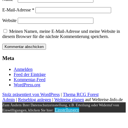
E-Mail-Adresse
*
Website
Meinen Namen, meine E-Mail-Adresse und meine Website in
diesem Browser für die nächste Kommentierung speichern.
Meta
Anmelden
Feed der Einträge
Kommentar-Feed
WordPress.org
Stolz präsentiert von WordPress
|
Thema RCG Forest
Admin
|
Reiseblog anlegen
|
Weltreise planen
auf Weltreise-Info.de
Zum Ändern Ihrer Datenschutzeinstellung, z.B. Erteilung oder Widerruf von
Einstellungen
Einwilligungen, klicken Sie hier: