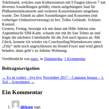
Telefonamt, welches zum Kulturzentrum mit 9 Etagen (davon 7 mit
diversen Ausstellungen gefüllt), einem aufgehängten Saal für
Philharmoniekomzerte und weiteren Konzerträumen umgebaut
wurde. Der Eintritt zu allen Ausstellungen und Konzerten (mit
vorheriger Onlinereservierung) ist frei. Tolles Gebäude. Schönes
Konzert.
Gestern, Freitag, besorgte ich mir dann mit Hilfe Julietas eine
Argentinische SIM-Karte, schaute mir mit ihr San Telmo an und
fragte die nächsten Unterkünfte für die Zeit nach Iguazu an. Mit
Glück, komme ich wieder via Couchsurfing/Warmshowers unter.
„Fritz“ steht noch angeschlossen im Hostel-Foyer und wird gleich
beladen, dann geht´s zu Julietas Wohnung.
Veröffentlicht von
marc
, in
Südamerika
.
1 Kommentar
Beitragsnavigation
← Es ist vorbei – bye bye
November 2017 – Cataratas Iguazu – 1.
Teil – Argentinien →
Ein Kommentar
dirksen
sagt: