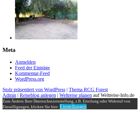
Meta
Anmelden
Feed der Einträge
Kommentar-Feed
WordPress.org
Stolz präsentiert von WordPress
|
Thema RCG Forest
Admin
|
Reiseblog anlegen
|
Weltreise planen
auf Weltreise-Info.de
Zum Ändern Ihrer Datenschutzeinstellung, z.B. Erteilung oder Widerruf von
Einstellungen
Einwilligungen, klicken Sie hier: