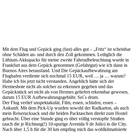
Mit dem Flug und Gepäck ging (fast) alles gut – „Fritz“ ist scheinbar
ohne Schäden an- und durch den Zoll gekommen. Lediglich die
Lithium-Akkupacks für meine zweite Fahrradbeleuchtung wurde in
Frankfurt aus dem Gepäck genommen (Gefahrgut) wie ich dann in
Buenos Aires herausfand. Und Die Gepäckaufbewahrung am
Flughafen verdiente sich nochmal 15 EUR, weil … ja … warum?
Habe ich bis jetzt nicht verstanden. Angeblich hätte sich der
Hermesbote nicht als solcher zu erkennen gegeben und das
Gepäckstück sei nicht als von Hermes geliefert erkennbar gewesen,
darum 15 EUR Aufbewahrungsgebühr. Sei´s drum.
Der Flug verlief unspektakulär, Film, essen, schlafen, essen –
Ankunft. Mit dem Pick-Up wurden sowohl der Radkarton, als auch
mein Reiserucksack und die beiden Packtaschen direkt zum Hostel
gebracht. Über eine Stunde ging es über völlig verstopfte Straßen
(auch die je Richtung(!) 10-spurige Avenida 9 de Julio) in die City.
Nach über 1,5 h für die 30 km empfing mich das wohlklimatisierte