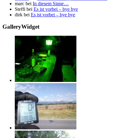
marc
bei
In diesem Sinne…
Steffi
bei
Es ist vorbei – bye bye
dirk
bei
Es ist vorbei – bye bye
GalleryWidget