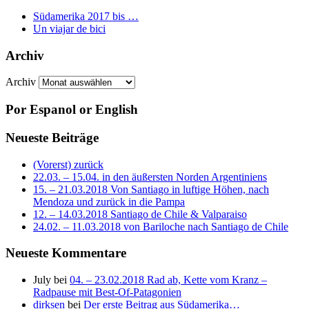
Südamerika 2017 bis …
Un viajar de bici
Archiv
Archiv
Por Espanol or English
Neueste Beiträge
(Vorerst) zurück
22.03. – 15.04. in den äußersten Norden Argentiniens
15. – 21.03.2018 Von Santiago in luftige Höhen, nach
Mendoza und zurück in die Pampa
12. – 14.03.2018 Santiago de Chile & Valparaiso
24.02. – 11.03.2018 von Bariloche nach Santiago de Chile
Neueste Kommentare
July
bei
04. – 23.02.2018 Rad ab, Kette vom Kranz –
Radpause mit Best-Of-Patagonien
dirksen
bei
Der erste Beitrag aus Südamerika…