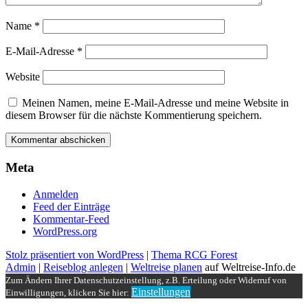
Name
*
E-Mail-Adresse
*
Website
Meinen Namen, meine E-Mail-Adresse und meine Website in
diesem Browser für die nächste Kommentierung speichern.
Meta
Anmelden
Feed der Einträge
Kommentar-Feed
WordPress.org
Stolz präsentiert von WordPress
|
Thema RCG Forest
Admin
|
Reiseblog anlegen
|
Weltreise planen
auf Weltreise-Info.de
Zum Ändern Ihrer Datenschutzeinstellung, z.B. Erteilung oder Widerruf von
Einstellungen
Einwilligungen, klicken Sie hier: