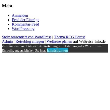
Meta
Anmelden
Feed der Einträge
Kommentar-Feed
WordPress.org
Stolz präsentiert von WordPress
|
Thema RCG Forest
Admin
|
Reiseblog anlegen
|
Weltreise planen
auf Weltreise-Info.de
Zum Ändern Ihrer Datenschutzeinstellung, z.B. Erteilung oder Widerruf von
Einstellungen
Einwilligungen, klicken Sie hier: